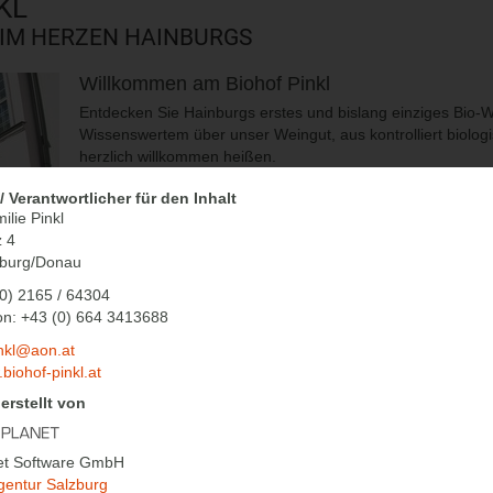
KL
 IM HERZEN HAINBURGS
Willkommen am Biohof Pinkl
Entdecken Sie Hainburgs erstes und bislang einziges Bio-We
Wissenswertem über unser Weingut, aus kontrolliert biolo
herzlich willkommen heißen.
/ Verantwortlicher für den Inhalt
ilie Pinkl
Besuchen Sie uns beim Heurigen!
z 4
Nächster Termin:
24.08.2022 bis 30.08.2022
nburg/Donau
(0) 2165 / 64304
fon: +43 (0) 664 3413688
nsaft oder einen Tisch beim Heurigen reservieren? Sehr gerne!
nkl@aon.at
.biohof-pinkl.at
erstellt von
net Software GmbH
gentur Salzburg
urg/Donau