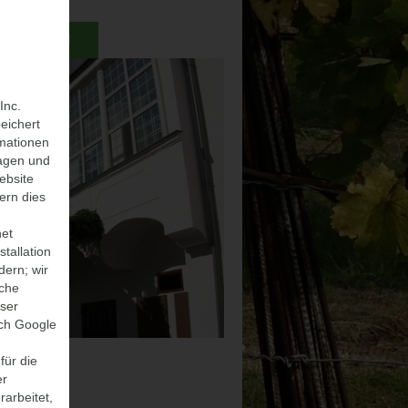
GEN WERFEN
Inc.
eichert
rmationen
ragen und
ebsite
ern dies
net
tallation
dern; wir
iche
eser
rch Google
für die
er
arbeitet,