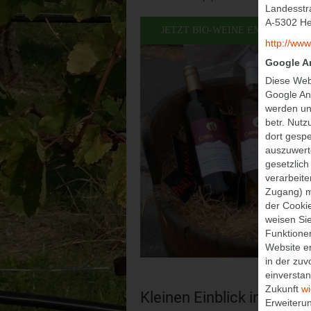
Landesstr
A-5302 He
JETZT BIO-WEINE ENTDECKEN
http://www
Google An
Diese Web
Google Ana
werden un
betr. Nut
dort gesp
auszuwerte
gesetzlich
verarbeite
Zugang) mi
der Cookie
weisen Sie
Funktionen
Website e
in der zu
einversta
Zukunft
w
Kleinen Einblick in den B
Erweiterun