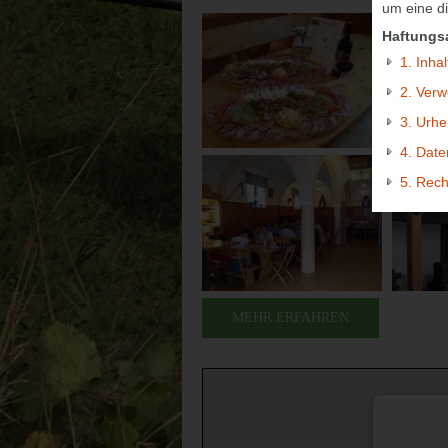
um eine d
Haftungs
1. Inha
2. Verw
3. Urhe
4. Date
5. Rech
MEHR ERFAHREN