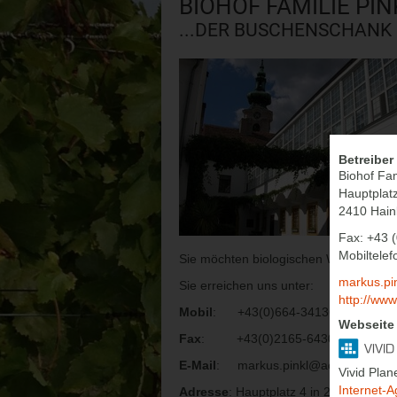
BIOHOF FAMILIE PIN
...DER BUSCHENSCHANK
Betreiber 
Biohof Fam
Hauptplat
2410 Hai
Fax: +43 
Mobiltele
Sie möchten biologischen Wein/Traube
markus.pi
Sie erreichen uns unter:
http://www
Mobil
: +43(0)664-3413688
Webseite 
Fax
: +43(0)2165-64304
E-Mail
:
markus.pinkl@aon.at
Vivid Pla
Internet-A
Adresse
: Hauptplatz 4 in 2410 Hainb