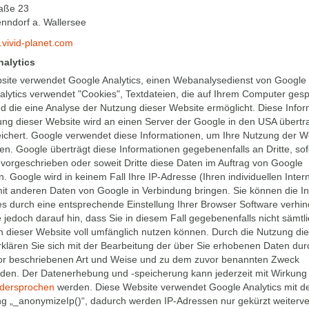
aße 23
nndorf a. Wallersee
EINEN BLICK ZUM HEURI
.vivid-planet.com
alytics
site verwendet Google Analytics, einen Webanalysedienst von Google 
lytics verwendet "Cookies", Textdateien, die auf Ihrem Computer gesp
d die eine Analyse der Nutzung dieser Website ermöglicht. Diese Info
zung dieser Website wird an einen Server der Google in den USA übert
eichert. Google verwendet diese Informationen, um Ihre Nutzung der W
n. Google überträgt diese Informationen gegebenenfalls an Dritte, sof
 vorgeschrieben oder soweit Dritte diese Daten im Auftrag von Google
n. Google wird in keinem Fall Ihre IP-Adresse (Ihren individuellen Inter
t anderen Daten von Google in Verbindung bringen. Sie können die Ins
s durch eine entsprechende Einstellung Ihrer Browser Software verhin
 jedoch darauf hin, dass Sie in diesem Fall gegebenenfalls nicht sämtl
 dieser Website voll umfänglich nutzen können. Durch die Nutzung di
rklären Sie sich mit der Bearbeitung der über Sie erhobenen Daten du
vor beschriebenen Art und Weise und zu dem zuvor benannten Zweck
nden. Der Datenerhebung und -speicherung kann jederzeit mit Wirkung 
idersprochen
werden. Diese Website verwendet Google Analytics mit d
iohof
g „_anonymizeIp()“, dadurch werden IP-Adressen nur gekürzt weiterver